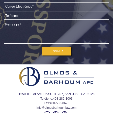
1550 THE ALAMEDA SUITE 207, SAN JOSE, CA 95126
Teléfono
:
408-282-1003
Fax:
408-533-8673
info@olmosbarhoumlaw.com